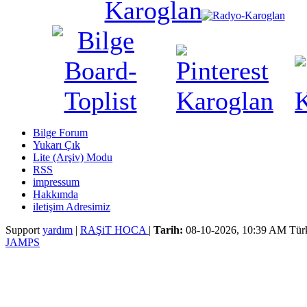
Bilge Forum
Yukarı Çık
Lite (Arşiv) Modu
RSS
impressum
Hakkımda
iletişim Adresimiz
Support
yardım
|
RAŞiT HOCA
|
Tarih:
08-10-2026, 10:39 AM
Tür
JAMPS