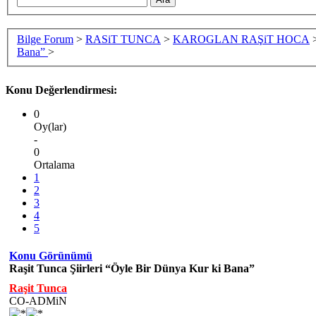
Bilge Forum
>
RASiT TUNCA
>
KAROGLAN RAŞiT HOCA
Bana”
>
Konu Değerlendirmesi:
0
Oy(lar)
-
0
Ortalama
1
2
3
4
5
Konu Görünümü
Raşit Tunca Şiirleri “Öyle Bir Dünya Kur ki Bana”
Raşit Tunca
CO-ADMiN