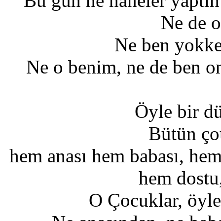
Bu gün ne naneler yaptı
Ne de o
Ne ben yokke
Ne o benim, ne de ben o
Öyle bir d
Bütün ço
hem anası hem babası, hem
hem dostu,
O Çocuklar, öyl