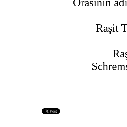
Orasının ad
Raşit T
Raş
Schrems