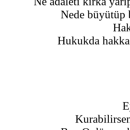
Ne adaleti kırka yarı
Nede büyütüp b
Hak
Hukukda hakka(
E
Kurabilirse