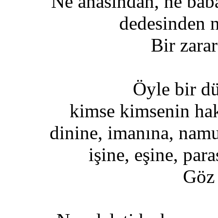
Ne anasından, ne bab
dedesinden 
Bir zara
Öyle bir d
kimse kimsenin hak
dinine, imanına, nam
işine, eşine, par
Göz 