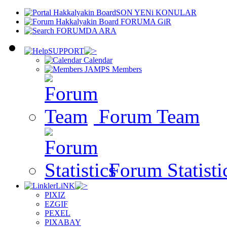
SON YENi KONULAR
FORUMA GiR
FORUMDA ARA
SUPPORT
Calendar
Members
Forum Team
Forum Statisti
LiNK
PIXIZ
EZGIF
PEXEL
PIXABAY