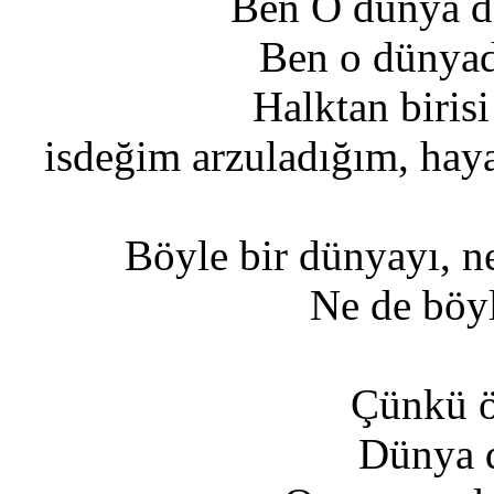
Ben O dünya d
Ben o dünyad
Halktan biris
isdeğim arzuladığım, hay
Böyle bir dünyayı, n
Ne de böyl
Çünkü ö
Dünya d