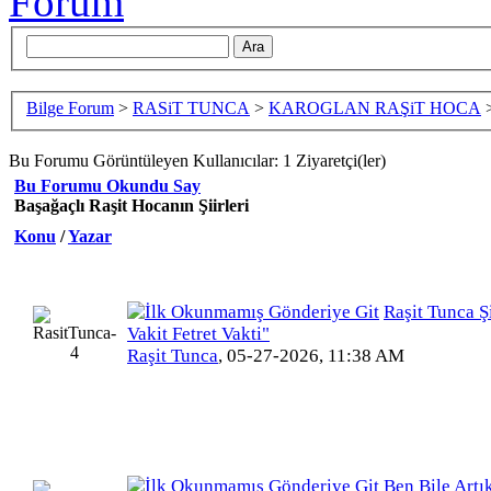
Bilge Forum
>
RASiT TUNCA
>
KAROGLAN RAŞiT HOCA
Bu Forumu Görüntüleyen Kullanıcılar: 1 Ziyaretçi(ler)
Bu Forumu Okundu Say
Başağaçlı Raşit Hocanın Şiirleri
Konu
/
Yazar
Raşit Tunca Şi
Vakit Fetret Vakti"
Raşit Tunca
,
05-27-2026, 11:38 AM
Ben Bile Artı