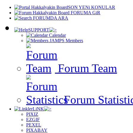
SON YENi KONULAR
FORUMA GiR
FORUMDA ARA
SUPPORT
Calendar
Members
Forum Team
Forum Statisti
LiNK
PIXIZ
EZGIF
PEXEL
PIXABAY