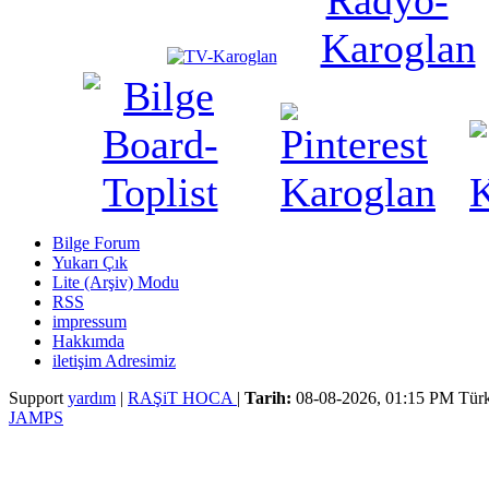
Bilge Forum
Yukarı Çık
Lite (Arşiv) Modu
RSS
impressum
Hakkımda
iletişim Adresimiz
Support
yardım
|
RAŞiT HOCA
|
Tarih:
08-08-2026, 01:15 PM
Türk
JAMPS