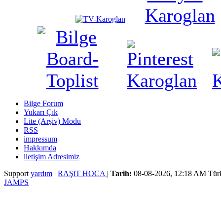
Bilge Forum
Yukarı Çık
Lite (Arşiv) Modu
RSS
impressum
Hakkımda
iletişim Adresimiz
Support
yardım
|
RAŞiT HOCA
|
Tarih:
08-08-2026, 12:18 AM
Tür
JAMPS