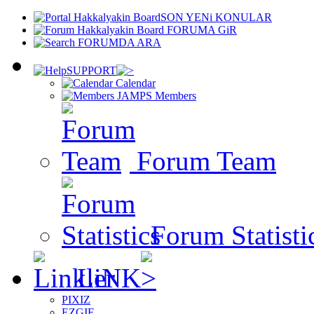
SON YENi KONULAR
FORUMA GiR
FORUMDA ARA
SUPPORT
Calendar
Members
Forum Team
Forum Statisti
LiNK
PIXIZ
EZGIF