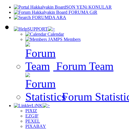
SON YENi KONULAR
FORUMA GiR
FORUMDA ARA
SUPPORT
Calendar
Members
Forum Team
Forum Statisti
LiNK
PIXIZ
EZGIF
PEXEL
PIXABAY