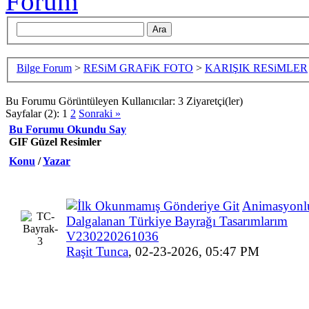
Bilge Forum
>
RESiM GRAFiK FOTO
>
KARIŞIK RESiMLER
Bu Forumu Görüntüleyen Kullanıcılar: 3 Ziyaretçi(ler)
Sayfalar (2):
1
2
Sonraki »
Bu Forumu Okundu Say
GIF Güzel Resimler
Konu
/
Yazar
Animasyonl
Dalgalanan Türkiye Bayrağı Tasarımlarım
V230220261036
Raşit Tunca
,
02-23-2026, 05:47 PM