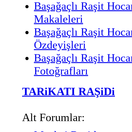
Başağaçlı Raşit Hoca
Makaleleri
Başağaçlı Raşit Hoca
Özdeyişleri
Başağaçlı Raşit Hoca
Fotoğrafları
TARiKATI RAŞiDi
Alt Forumlar: