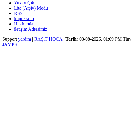
Yukarı Çık
Lite (Arşiv) Modu
RSS
impressum
Hakkımda
iletişim Adresimiz
Support
yardım
|
RAŞiT HOCA
|
Tarih:
08-08-2026, 01:09 PM
Türk
JAMPS