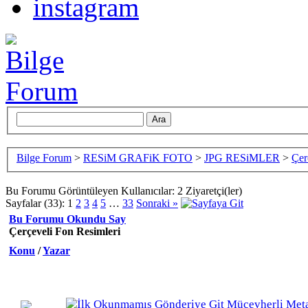
Bilge Forum
>
RESiM GRAFiK FOTO
>
JPG RESiMLER
>
Çer
Bu Forumu Görüntüleyen Kullanıcılar: 2 Ziyaretçi(ler)
Sayfalar (33):
1
2
3
4
5
…
33
Sonraki »
Bu Forumu Okundu Say
Çerçeveli Fon Resimleri
Konu
/
Yazar
Mücevherli Meta