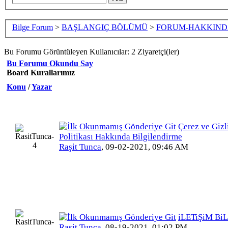
Bilge Forum
>
BAŞLANGIÇ BÖLÜMÜ
>
FORUM-HAKKIN
Bu Forumu Görüntüleyen Kullanıcılar: 2 Ziyaretçi(ler)
Bu Forumu Okundu Say
Board Kurallarımız
Konu
/
Yazar
Çerez ve Gizl
Politikası Hakkında Bilgilendirme
Raşit Tunca
,
09-02-2021, 09:46 AM
iLETiŞiM Bi
Raşit Tunca
,
08-19-2021, 01:02 PM