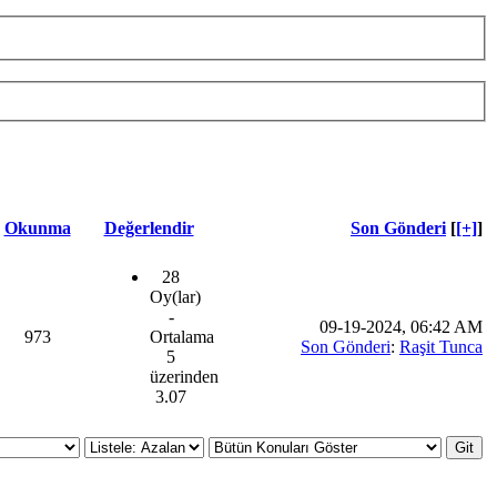
Okunma
Değerlendir
Son Gönderi
[
[+]
]
28
Oy(lar)
-
09-19-2024, 06:42 AM
973
Ortalama
Son Gönderi
:
Raşit Tunca
5
üzerinden
3.07