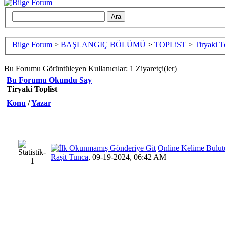
Bilge Forum
>
BAŞLANGIÇ BÖLÜMÜ
>
TOPLiST
>
Tiryaki T
Bu Forumu Görüntüleyen Kullanıcılar: 1 Ziyaretçi(ler)
Bu Forumu Okundu Say
Tiryaki Toplist
Konu
/
Yazar
Online Kelime Bulut
Raşit Tunca
,
09-19-2024, 06:42 AM