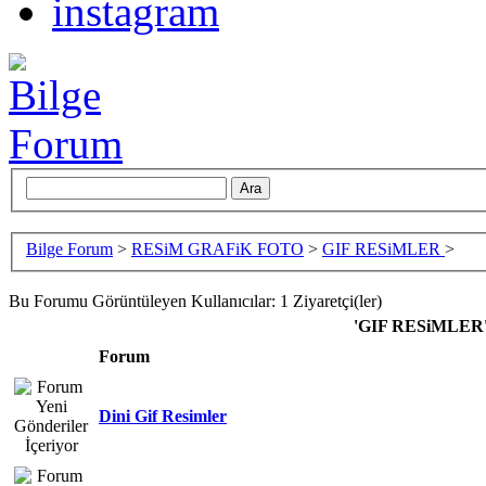
Bilge Forum
>
RESiM GRAFiK FOTO
>
GIF RESiMLER
>
Bu Forumu Görüntüleyen Kullanıcılar: 1 Ziyaretçi(ler)
'GIF RESiMLER' K
Forum
Dini Gif Resimler