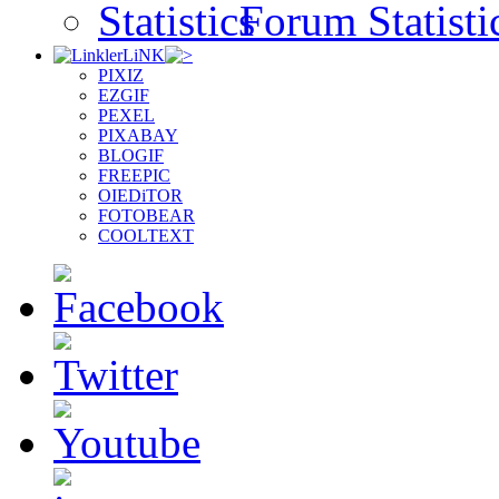
Forum Statisti
LiNK
PIXIZ
EZGIF
PEXEL
PIXABAY
BLOGIF
FREEPIC
OIEDiTOR
FOTOBEAR
COOLTEXT