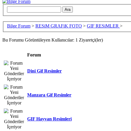
Bilge Forum
>
RESiM GRAFiK FOTO
>
GIF RESiMLER
>
Bu Forumu Görüntüleyen Kullanıcılar: 1 Ziyaretçi(ler)
Forum
Dini Gif Resimler
Manzara Gif Resimler
GIF Hayvan Resimleri