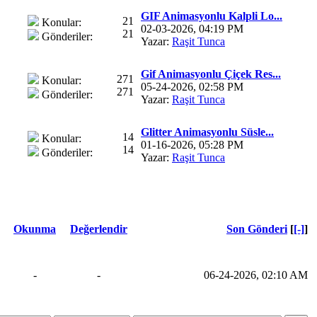
GIF Animasyonlu Kalpli Lo...
21
Konular:
02-03-2026, 04:19 PM
21
Gönderiler:
Yazar:
Raşit Tunca
Gif Animasyonlu Çiçek Res...
271
Konular:
05-24-2026, 02:58 PM
271
Gönderiler:
Yazar:
Raşit Tunca
Glitter Animasyonlu Süsle...
14
Konular:
01-16-2026, 05:28 PM
14
Gönderiler:
Yazar:
Raşit Tunca
Okunma
Değerlendir
Son Gönderi
[
[-]
]
-
-
06-24-2026, 02:10 AM