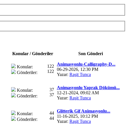
Konular / Gönderiler
Son Gönderi
Animasyonlu-Calligraphy-D...
122
Konular:
06-29-2026, 12:30 PM
122
Gönderiler:
Yazar:
Raşit Tunca
Animasyonlu Yaprak Dökümü...
37
Konular:
12-21-2024, 09:02 AM
37
Gönderiler:
Yazar:
Raşit Tunca
Glitterik Gif Animasyonlu...
44
Konular:
11-16-2025, 10:12 PM
44
Gönderiler:
Yazar:
Raşit Tunca