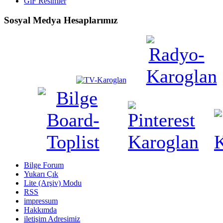
GiF Resimler
Sosyal Medya Hesaplarımız
Bilge Forum
Yukarı Çık
Lite (Arşiv) Modu
RSS
impressum
Hakkımda
iletişim Adresimiz