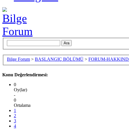
Bilge Forum
>
BAŞLANGIÇ BÖLÜMÜ
>
FORUM-HAKKIN
Konu Değerlendirmesi:
0
Oy(lar)
-
0
Ortalama
1
2
3
4