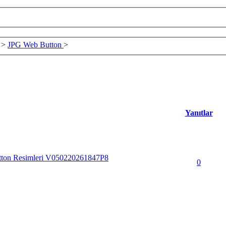
>
JPG Web Button
>
Yanıtlar
tton Resimleri V050220261847P8
0