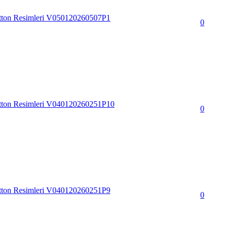
tton Resimleri V050120260507P1
0
tton Resimleri V040120260251P10
0
tton Resimleri V040120260251P9
0