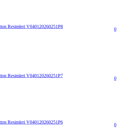
tton Resimleri V040120260251P8
0
tton Resimleri V040120260251P7
0
tton Resimleri V040120260251P6
0