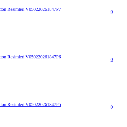
tton Resimleri V050220261847P7
0
tton Resimleri V050220261847P6
0
tton Resimleri V050220261847P5
0