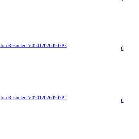
tton Resimleri V050120260507P3
0
tton Resimleri V050120260507P2
0