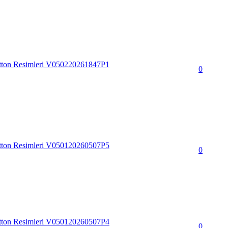
tton Resimleri V050220261847P1
0
tton Resimleri V050120260507P5
0
tton Resimleri V050120260507P4
0