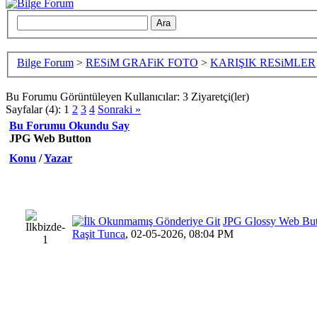
Bilge Forum
>
RESiM GRAFiK FOTO
>
KARIŞIK RESiMLER
Bu Forumu Görüntüleyen Kullanıcılar: 3 Ziyaretçi(ler)
Sayfalar (4):
1
2
3
4
Sonraki »
Bu Forumu Okundu Say
JPG Web Button
Konu
/
Yazar
JPG Glossy Web Bu
Raşit Tunca
,
02-05-2026, 08:04 PM