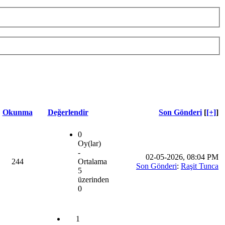
Okunma
Değerlendir
Son Gönderi
[
[+]
]
0
Oy(lar)
-
02-05-2026, 08:04 PM
244
Ortalama
Son Gönderi
:
Raşit Tunca
5
üzerinden
0
1