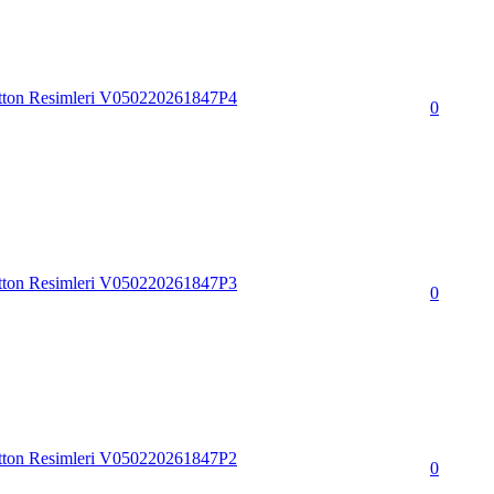
tton Resimleri V050220261847P4
0
tton Resimleri V050220261847P3
0
tton Resimleri V050220261847P2
0