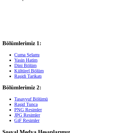
Bölümlerimiz 1:
Cuma Selamı
Yasin Hatim
Dini Bölüm
Kültürel Bölüm
Raşidi Tarikatı
Bölümlerimiz 2:
Tasavvuf Bölümü
Raşid Tunca
PNG Resimler
JPG Resimler
GiF Resimler
Sosyal Medya Hesaplarımız