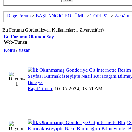
Bilge Forum
>
BAŞLANGIÇ BÖLÜMÜ
>
TOPLiST
>
Web-Tun
Bu Forumu Görüntüleyen Kullanıcılar: 1 Ziyaretçi(ler)
Bu Forumu Okundu Say
Web-Tunca
Konu
/
Yazar
internette Resim
Sayfası Kurmak isteyipte Nasıl Kuracağını Bilme
Buraya
Raşit Tunca
,
10-05-2024, 03:51 AM
internette Blog S
Kurmak isteyipte Nasıl Kuracağını Bilmeyenler 