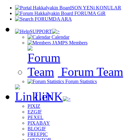
SON YENi KONULAR
FORUMA GiR
FORUMDA ARA
SUPPORT
Calendar
Members
Forum Team
Forum Statistics
LiNK
PIXIZ
EZGIF
PEXEL
PIXABAY
BLOGIF
FREEPIC
OIEDiTOR