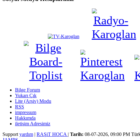
Bilge Forum
Yukarı Çık
Lite (Arşiv) Modu
RSS
impressum
Hakkımda
iletişim Adresimiz
Support
yardım
|
RAŞiT HOCA
|
Tarih:
08-07-2026, 09:00 PM
Türk
JAMPS