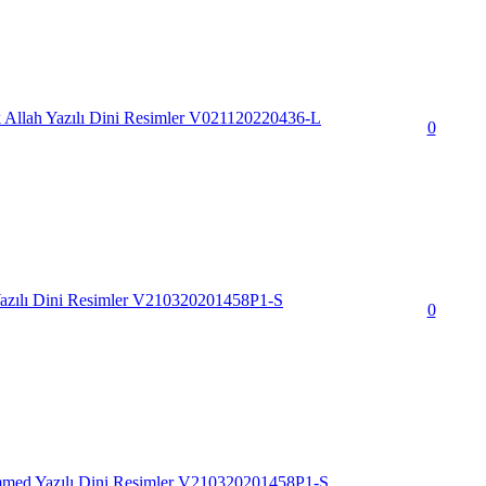
Allah Yazılı Dini Resimler V021120220436-L
0
azılı Dini Resimler V210320201458P1-S
0
d Yazılı Dini Resimler V210320201458P1-S