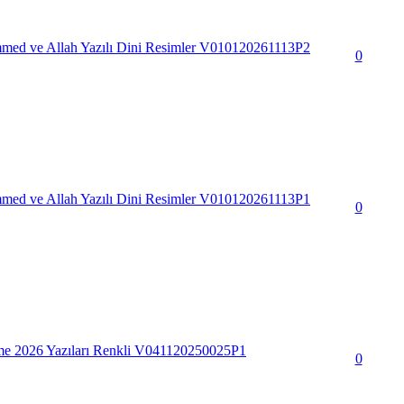
d ve Allah Yazılı Dini Resimler V010120261113P2
0
d ve Allah Yazılı Dini Resimler V010120261113P1
0
 2026 Yazıları Renkli V041120250025P1
0