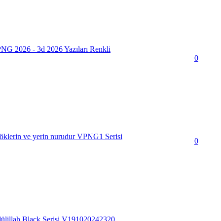
PNG 2026 - 3d 2026 Yazıları Renkli
0
klerin ve yerin nurudur VPNG1 Serisi
0
lillah Black Serisi V191020242320