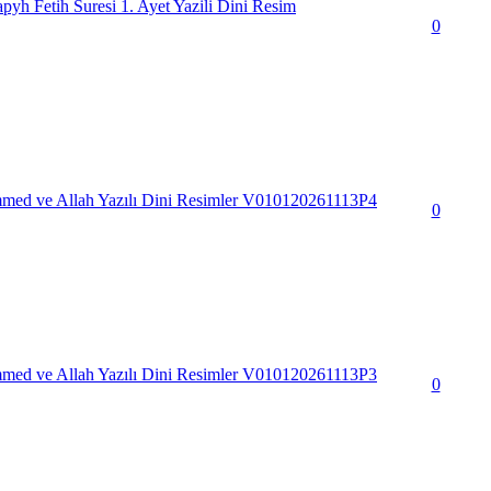
yh Fetih Suresi 1. Ayet Yazili Dini Resim
0
d ve Allah Yazılı Dini Resimler V010120261113P4
0
d ve Allah Yazılı Dini Resimler V010120261113P3
0