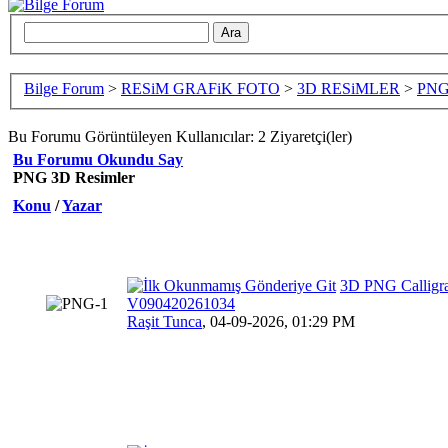
Bilge Forum
>
RESiM GRAFiK FOTO
>
3D RESiMLER
>
PNG
Bu Forumu Görüntüleyen Kullanıcılar: 2 Ziyaretçi(ler)
Bu Forumu Okundu Say
PNG 3D Resimler
Konu
/
Yazar
3D PNG Calligra
V090420261034
Raşit Tunca
,
04-09-2026, 01:29 PM