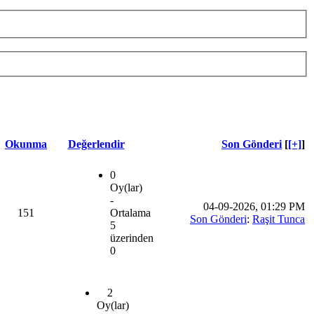
Okunma
Değerlendir
Son Gönderi
[
[+]
]
0
Oy(lar)
-
04-09-2026, 01:29 PM
151
Ortalama
Son Gönderi
:
Raşit Tunca
5
üzerinden
0
2
Oy(lar)