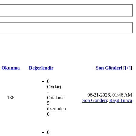
Okunma
Değerlendir
Son Gönderi
[
[+]
]
0
Oy(lar)
-
06-21-2026, 01:46 AM
136
Ortalama
Son Gönderi
:
Raşit Tunca
5
üzerinden
0
0