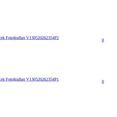
içek Fotoğrafları V130520262354P2
0
içek Fotoğrafları V130520262354P1
0