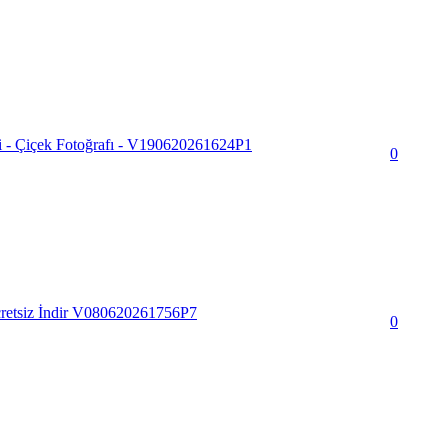
i - Çiçek Fotoğrafı - V190620261624P1
0
Ücretsiz İndir V080620261756P7
0