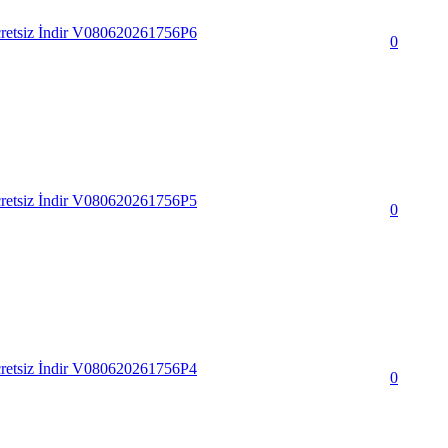
Ücretsiz İndir V080620261756P6
0
Ücretsiz İndir V080620261756P5
0
Ücretsiz İndir V080620261756P4
0