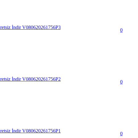
Ücretsiz İndir V080620261756P3
0
Ücretsiz İndir V080620261756P2
0
Ücretsiz İndir V080620261756P1
0