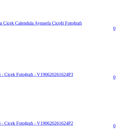
 Çiçek Calendula Aynısefa Çiçeği Fotoğrafı
0
i - Çiçek Fotoğrafı - V190620261624P3
0
i - Çiçek Fotoğrafı - V190620261624P2
0