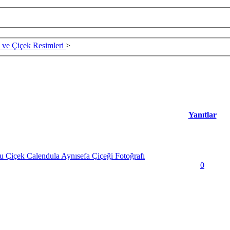
 ve Çiçek Resimleri
>
Yanıtlar
 Çiçek Calendula Aynısefa Çiçeği Fotoğrafı
0