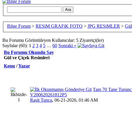
Bilge Forum
>
RESiM GRAFiK FOTO
>
JPG RESiMLER
>
Gül
Bu Forumu Görüntüleyen Kullanıcılar: 5 Ziyaretçi(ler)
Sayfalar (60):
1
2
3
4
5
…
60
Sonraki »
Bu Forumu Okundu Say
Gül ve Çiçek Resimleri
Konu
/
Yazar
Tam 70 Tane Turuncu
V200620261812P5
Raşit Tunca
,
06-21-2026, 01:46 AM