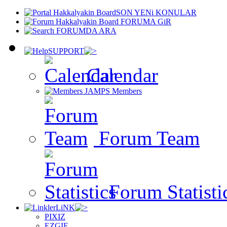
SON YENi KONULAR
FORUMA GiR
FORUMDA ARA
SUPPORT
Calendar
Members
Forum Team
Forum Statisti
LiNK
PIXIZ
EZGIF