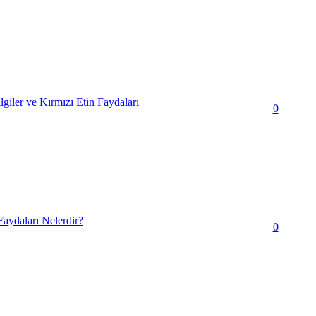
lgiler ve Kırmızı Etin Faydaları
0
aydaları Nelerdir?
0