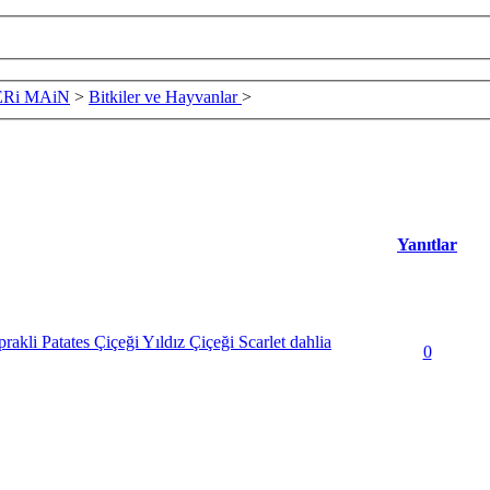
Ri MAiN
>
Bitkiler ve Hayvanlar
>
Yanıtlar
rakli Patates Çiçeği Yıldız Çiçeği Scarlet dahlia
0