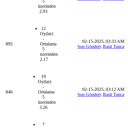
5
üzerinden
2.93
12
Oy(lar)
-
02-15-2025, 03:33 AM
895
Ortalama
Son Gönderi
:
Raşit Tunca
5
üzerinden
2.17
19
Oy(lar)
-
02-15-2025, 03:12 AM
846
Ortalama
Son Gönderi
:
Raşit Tunca
5
üzerinden
3.26
7