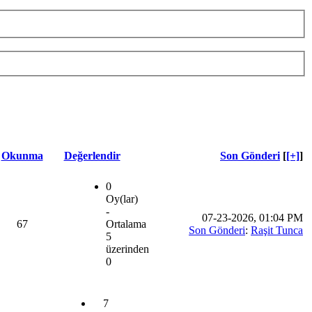
Okunma
Değerlendir
Son Gönderi
[
[+]
]
0
Oy(lar)
-
07-23-2026, 01:04 PM
67
Ortalama
Son Gönderi
:
Raşit Tunca
5
üzerinden
0
7