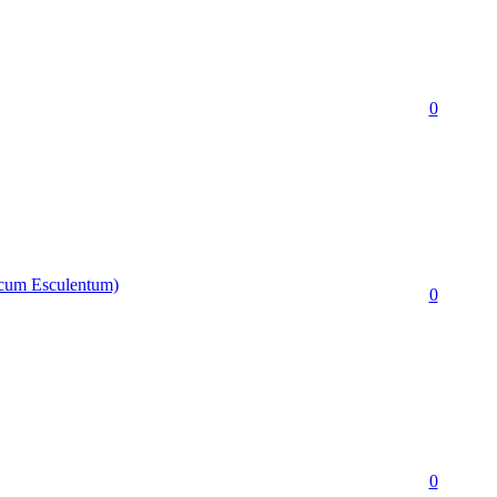
0
um Esculentum)
0
0