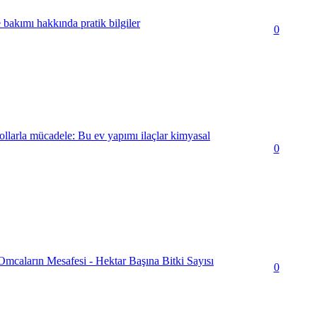
 bakımı hakkında pratik bilgiler
0
yollarla mücadele: Bu ev yapımı ilaçlar kimyasal
0
mcaların Mesafesi - Hektar Başına Bitki Sayısı
0