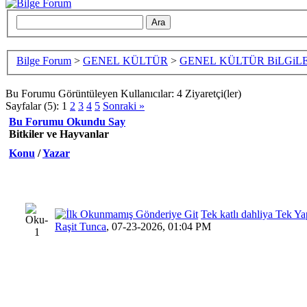
Bilge Forum
>
GENEL KÜLTÜR
>
GENEL KÜLTÜR BiLGiLE
Bu Forumu Görüntüleyen Kullanıcılar: 4 Ziyaretçi(ler)
Sayfalar (5):
1
2
3
4
5
Sonraki »
Bu Forumu Okundu Say
Bitkiler ve Hayvanlar
Konu
/
Yazar
Tek katlı dahliya Tek Yap
Raşit Tunca
,
07-23-2026, 01:04 PM