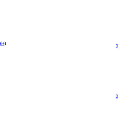
le)
0
0