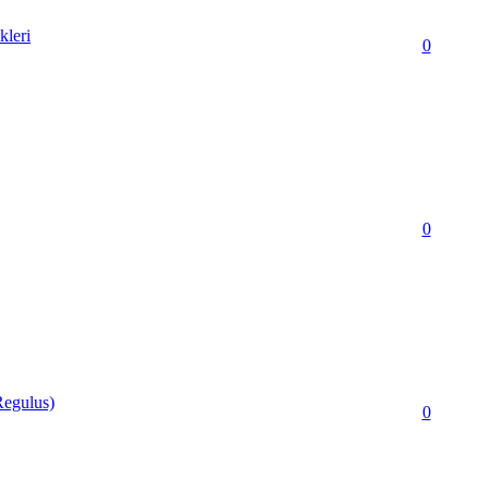
kleri
0
0
egulus)
0