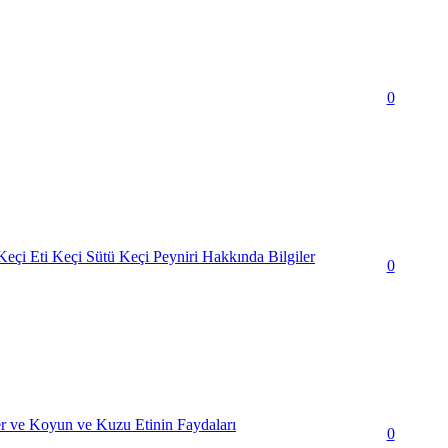
0
Keçi Eti Keçi Sütü Keçi Peyniri Hakkında Bilgiler
0
r ve Koyun ve Kuzu Etinin Faydaları
0