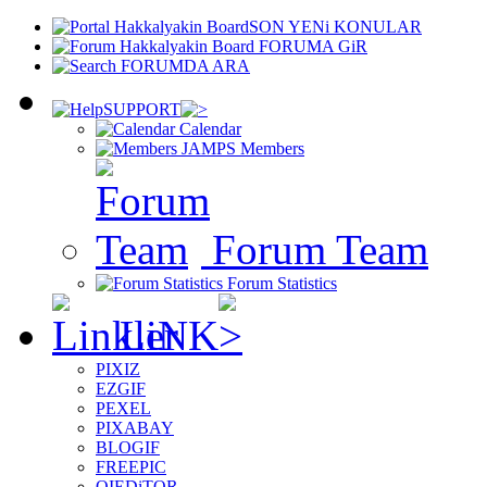
SON YENi KONULAR
FORUMA GiR
FORUMDA ARA
SUPPORT
Calendar
Members
Forum Team
Forum Statistics
LiNK
PIXIZ
EZGIF
PEXEL
PIXABAY
BLOGIF
FREEPIC
OIEDiTOR